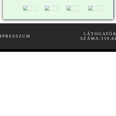
LÁTOGATÓ
MPRESSZUM
SZÁMA:359,8