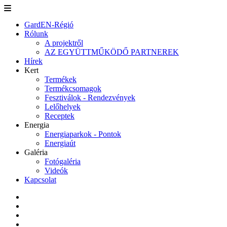
GardEN-Régió
Rólunk
A projektről
AZ EGYÜTTMŰKÖDŐ PARTNEREK
Hírek
Kert
Termékek
Termékcsomagok
Fesztiválok - Rendezvények
Lelőhelyek
Receptek
Energia
Energiaparkok - Pontok
Energiaút
Galéria
Fotógaléria
Videók
Kapcsolat